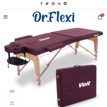
KARGO DETAYLARI İÇIN
TIKLAYINIZ
0
360 ürün görünümü
Büyütmek için tıklayın