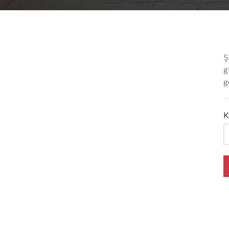
Ş
g
g
K