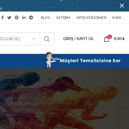
BLOG
İLETIŞIM
SATIŞ SÖZLEŞMESI
KVKK
0
GIRIŞ / KAYIT OL
0.00
₺
TEGORI SEÇ