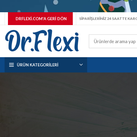
DRFLEXI.COM'A GERI DÖN
SİPARİŞLERİNİZ 24 SAATTE KA
ÜRÜN KATEGORILERI