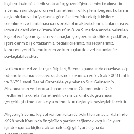
kişilerin hukuki, teknik ve ticari-iş güvenliğinin temini ile alışveriş
sitemizin sunduğu ürün ve hizmetlerin ilgili kişilerin beğeni, kullanım
alışkanlıkları ve ihtiyaçlarına göre özelleştirilerek ilgili kişilere
önerilmesi ve tanıtılması için gerekli olan aktivitelerin planlanması ve
icrası da dahil olmak üzere Kanun’un 8. ve 9. maddelerinde belirtilen
kişisel veri işleme şartları ve amaçları çerçevesinde Şirket yetkilileri,
iştiraklerimiz, iş ortaklarımız, tedarikçilerimiz, hissedarlarımız,
kanunen yetkili kamu kurum ve kuruluşları ile özel kurumlar ile
paylaşılabilecektir.
Kullanıcının Ad ve İletişim Bilgileri, ödeme aşamasında onaylayacağı
ödeme kuruluşu çerçeve sözleşmesi uyarınca ve 9 Ocak 2008 tarihli
ve 26751 sayılı Resmi Gazete’de yayımlanan Suç Gelirlerinin
Aklanmasının ve Terörün Finansmanının Önlenmesine Dair
Tedbirler Hakkında Yönetmelik uyarınca kimlik doğrulaması
gerçekleştirilmesi amacıyla ödeme kuruluşlarıyla paylaşılabilecektir.
Alışveriş Sitemiz, kişisel verileri yukarıda belirtilen amaçlar dahilinde,
6698 sayılı Kanun’da öngörülen şartları sağlamak koşulu ile yurt
içinde üçüncü kişilere aktarabileceği gibi yurt dışına da
aktarabilecektir.