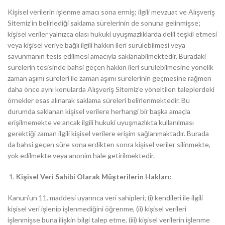
Kişisel verilerin işlenme amacı sona ermiş; ilgili mevzuat ve Alışveriş
Sitemiz’in belirlediği saklama sürelerinin de sonuna gelinmişse;
kişisel veriler yalnızca olası hukuki uyuşmazlıklarda delil teşkil etmesi
veya kişisel veriye bağlı ilgili hakkın ileri sürülebilmesi veya
savunmanın tesis edilmesi amacıyla saklanabilmektedir. Buradaki
sürelerin tesisinde bahsi geçen hakkın ileri sürülebilmesine yönelik
zaman aşımı süreleri ile zaman aşımı sürelerinin geçmesine rağmen
daha önce aynı konularda Alışveriş Sitemiz’e yöneltilen taleplerdeki
örnekler esas alınarak saklama süreleri belirlenmektedir. Bu
durumda saklanan kişisel verilere herhangi bir başka amaçla
erişilmemekte ve ancak ilgili hukuki uyuşmazlıkta kullanılması
gerektiği zaman ilgili kişisel verilere erişim sağlanmaktadır. Burada
da bahsi geçen süre sona erdikten sonra kişisel veriler silinmekte,
yok edilmekte veya anonim hale getirilmektedir.
Kişisel Veri Sahibi Olarak Müşterilerin Hakları:
Kanun’un 11. maddesi uyarınca veri sahipleri; (i) kendileri ile ilgili
kişisel veri işlenip işlenmediğini öğrenme, (ii) kişisel verileri
işlenmişse buna ilişkin bilgi talep etme, (iii) kişisel verilerin işlenme