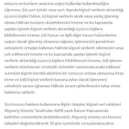
amacını ve bunların amacına uygun kullanılıp kullanılmadığını
öğrenme, (iv) yurt içinde veya yurt dışında kişisel verilerin aktarıldığı
üçüncü kişileri bilme, (v) kişisel verilerin eksik veya yanlış işlenmiş
olması hâlinde bunların düzeltilmesini isteme ve bu kapsamda
yapılan işlemin kişisel verilerin aktarıldığı üçüncü kişilere
bildirilmesini isteme, (vi) Kanun ve ilgili diğer kanun hükümlerine
uygun olarak işlenmiş olmasına rağmen, işlenmesini gerektiren
sebeplerin ortadan kalkması hâlinde kişisel verilerin silinmesini veya
yok edilmesini isteme ve bu kapsamda yapılan işlemin kişisel
verilerin aktarıldığı üçüncü kişilere bildirilmesini isteme, (vii) işlenen
verilerin münhasıran otomatik sistemler vasıtasıyla analiz edilmesi
suretiyle kişinin kendisi aleyhine bir sonucun ortaya çıkmasına itiraz
etme ve (viii) kişisel verilerin kanuna aykırı olarak işlenmesi
sebebiyle zarara uğraması hâlinde zararın giderilmesini talep etme
haklarına sahiptir.
Söz konusu hakların kullanımına ilişkin talepler, kişisel veri sahipleri
Alışveriş Sitemiz Tarafından 6698 sayılı Kanun Kapsamında
belirtilen yöntemlerle iletilebilecektir. Alışveriş sitemiz söz konusu
talepleri değerlendirerek 30 gün içerisinde sonuçlandıracaktır.