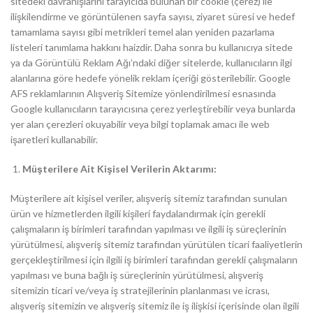
sitedeki davranışlarını tarayıcıda bulunan bir cookie (çerez) ile
ilişkilendirme ve görüntülenen sayfa sayısı, ziyaret süresi ve hedef
tamamlama sayısı gibi metrikleri temel alan yeniden pazarlama
listeleri tanımlama hakkını haizdir. Daha sonra bu kullanıcıya sitede
ya da Görüntülü Reklam Ağı’ndaki diğer sitelerde, kullanıcıların ilgi
alanlarına göre hedefe yönelik reklam içeriği gösterilebilir. Google
AFS reklamlarının Alışveriş Sitemize yönlendirilmesi esnasında
Google kullanıcıların tarayıcısına çerez yerleştirebilir veya bunlarda
yer alan çerezleri okuyabilir veya bilgi toplamak amacı ile web
işaretleri kullanabilir.
Müşterilere Ait Kişisel Verilerin Aktarımı:
Müşterilere ait kişisel veriler, alışveriş sitemiz tarafından sunulan
ürün ve hizmetlerden ilgili kişileri faydalandırmak için gerekli
çalışmaların iş birimleri tarafından yapılması ve ilgili iş süreçlerinin
yürütülmesi, alışveriş sitemiz tarafından yürütülen ticari faaliyetlerin
gerçekleştirilmesi için ilgili iş birimleri tarafından gerekli çalışmaların
yapılması ve buna bağlı iş süreçlerinin yürütülmesi, alışveriş
sitemizin ticari ve/veya iş stratejilerinin planlanması ve icrası,
alışveriş sitemizin ve alışveriş sitemiz ile iş ilişkisi içerisinde olan ilgili