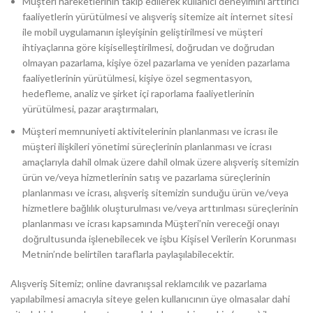
Müşteri hareketlerinin takip edilerek kullanıcı deneyimini arttırıcı
faaliyetlerin yürütülmesi ve alışveriş sitemize ait internet sitesi
ile mobil uygulamanın işleyişinin geliştirilmesi ve müşteri
ihtiyaçlarına göre kişiselleştirilmesi, doğrudan ve doğrudan
olmayan pazarlama, kişiye özel pazarlama ve yeniden pazarlama
faaliyetlerinin yürütülmesi, kişiye özel segmentasyon,
hedefleme, analiz ve şirket içi raporlama faaliyetlerinin
yürütülmesi, pazar araştırmaları,
Müşteri memnuniyeti aktivitelerinin planlanması ve icrası ile
müşteri ilişkileri yönetimi süreçlerinin planlanması ve icrası
amaçlarıyla dahil olmak üzere dahil olmak üzere alışveriş sitemizin
ürün ve/veya hizmetlerinin satış ve pazarlama süreçlerinin
planlanması ve icrası, alışveriş sitemizin sunduğu ürün ve/veya
hizmetlere bağlılık oluşturulması ve/veya arttırılması süreçlerinin
planlanması ve icrası kapsamında Müşteri’nin vereceği onayı
doğrultusunda işlenebilecek ve işbu Kişisel Verilerin Korunması
Metnin’nde belirtilen taraflarla paylaşılabilecektir.
Alışveriş Sitemiz; online davranışsal reklamcılık ve pazarlama
yapılabilmesi amacıyla siteye gelen kullanıcının üye olmasalar dahi