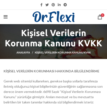
KARGO DETAYLARI İÇIN
TIKLAYINIZ
0
Kişisel Verilerin
Korunma Kanunu KVKK
ANASAYFA
KIŞISEL VERILERIN KORUNMA KANUNU KVKK
KİŞİSEL VERİLERİN KORUNMASI HAKKINDA BİLGİLENDİRME
Gerek web sitemizi kullanırken, gerekse başka yollarla tarafımıza
iletmiş olduğunuz kişisel bilgilerinizin güvenliğinin sağlanmasına son
derece önem vermektedir. 6698 Sayılı “Kişisel Verilerin Korunması
Kanunu” yürürlüğe girmiştir. Anılan mevzuat ve bu mevzuatta
belirtilen bir takım tanımlar hakkında sizi bilgilendirmek isteriz: