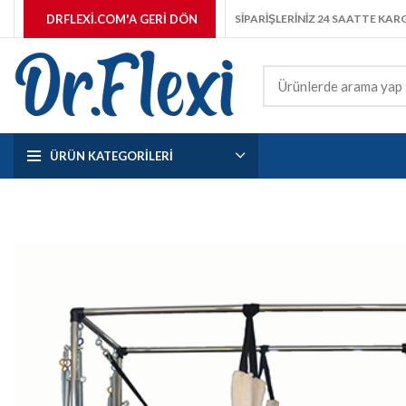
DRFLEXI.COM'A GERI DÖN
SİPARİŞLERİNİZ 24 SAATTE KA
ÜRÜN KATEGORILERI