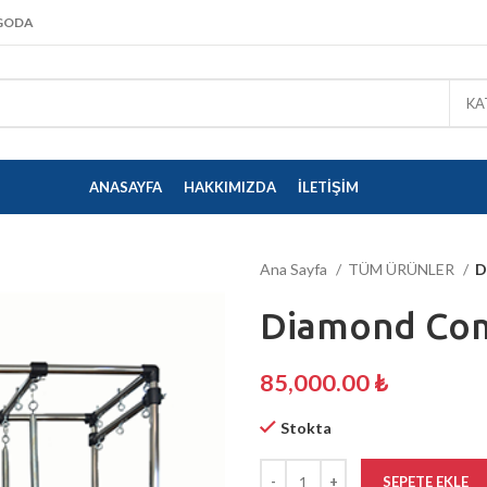
KARGO DETAYLARI İÇIN
TIKLAYINIZ
RGODA
KA
ANASAYFA
HAKKIMIZDA
İLETIŞIM
Ana Sayfa
TÜM ÜRÜNLER
D
Diamond Com
85,000.00
₺
Stokta
SEPETE EKLE