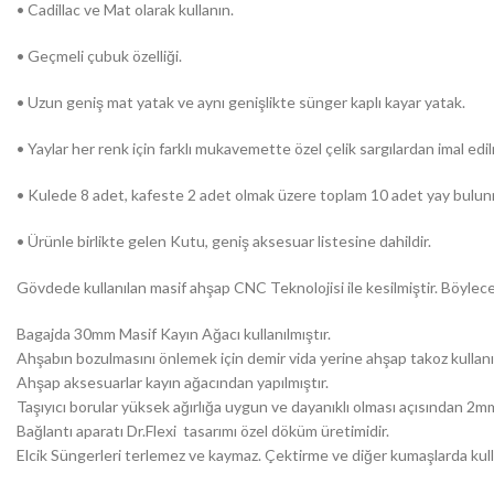
• Cadillac ve Mat olarak kullanın.
• Geçmeli çubuk özelliği.
• Uzun geniş mat yatak ve aynı genişlikte sünger kaplı kayar yatak.
• Yaylar her renk için farklı mukavemette özel çelik sargılardan imal edil
• Kulede 8 adet, kafeste 2 adet olmak üzere toplam 10 adet yay bulun
• Ürünle birlikte gelen Kutu, geniş aksesuar listesine dahildir.
Gövdede kullanılan masif ahşap CNC Teknolojisi ile kesilmiştir. Böylece
Bagajda 30mm Masif Kayın Ağacı kullanılmıştır.
Ahşabın bozulmasını önlemek için demir vida yerine ahşap takoz kullanı
Ahşap aksesuarlar kayın ağacından yapılmıştır.
Taşıyıcı borular yüksek ağırlığa uygun ve dayanıklı olması açısından 
Bağlantı aparatı Dr.Flexi tasarımı özel döküm üretimidir.
Elcik Süngerleri terlemez ve kaymaz. Çektirme ve diğer kumaşlarda kullanıl