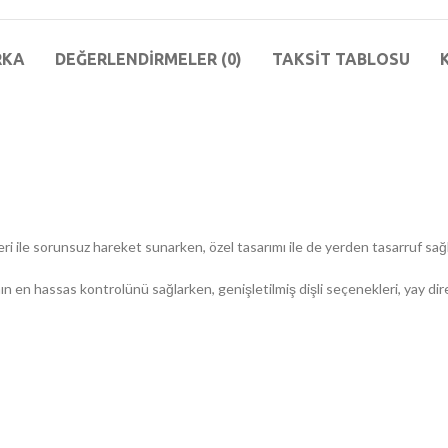
RKA
DEĞERLENDIRMELER (0)
TAKSIT TABLOSU
 ile sorunsuz hareket sunarken, özel tasarımı ile de yerden tasarruf sağl
en hassas kontrolünü sağlarken, genişletilmiş dişli seçenekleri, yay direnc