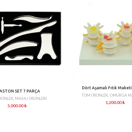
Dört Aşamalı Fıtık Maket
ASTON SET 7 PARÇA
TÜM ÜRÜNLER
,
OMURGA MA
RÜNLER
,
MASAJ ÜRÜNLERİ
1,200.00
₺
5,000.00
₺