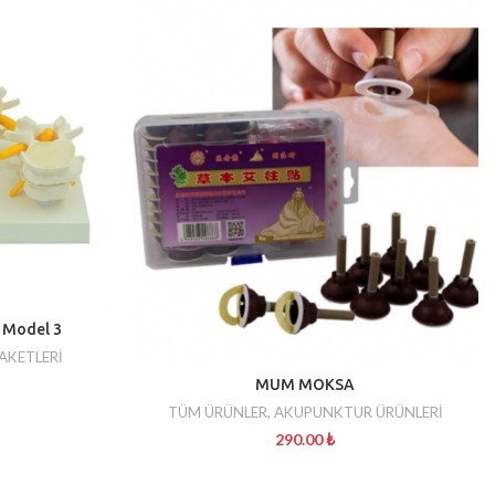
i Model 3
KETLERİ
MUM MOKSA
TÜM ÜRÜNLER
,
AKUPUNKTUR ÜRÜNLERİ
290.00
₺