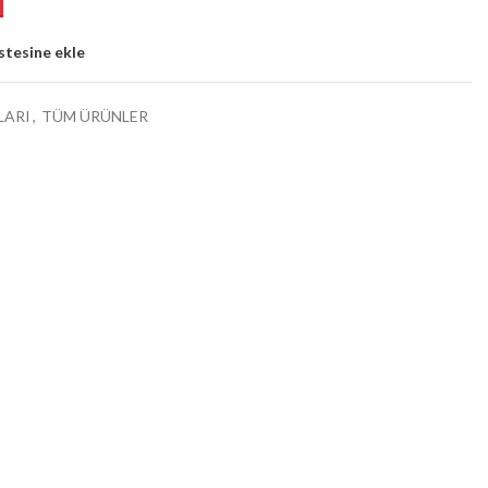
istesine ekle
LARI
,
TÜM ÜRÜNLER