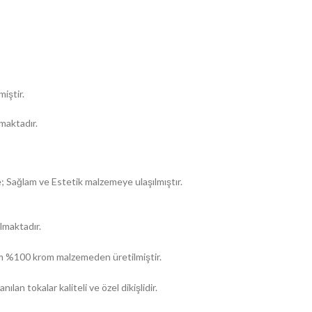
miştir.
maktadır.
; Sağlam ve Estetik malzemeye ulaşılmıştır.
lmaktadır.
2mm %100 krom malzemeden üretilmiştir.
an tokalar kaliteli ve özel dikişlidir.