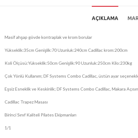
AÇIKLAMA
MA
Masif ahşap gövde kontraplak ve krom borular
Yükseklik:35cm Genişlik:70 Uzunluk:240cm Cadillac krom:200cm
Koli Ölçüsü:Yükseklik:50cm Genişlik:90 Uzunluk:250cm Kilo:230kg
Çok Yönlü Kullanım; DF Systems Combo Cadillac, üstün ayar seçenekleri
Eşsiz Esneklik ve Keskinlik; DF Systems Combo Cadillac, Makara Açısının 
Cadillac Trapez Masası
Birinci Sınıf Kaliteli Pilates Ekipmanları
1/1