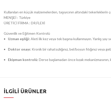
Kullanılan en küçük malzemelerden, taşıyıcının altındaki tekerleklerin ç
MENŞEİ : Türkiye
ÜRETİCİ FİRMA : DR.FLEXİ
Güvenlik ve Eğitmen Kontrolü
Uzman eşliği:
Aleti ilk kez veya tek başına kullanmayın. Yanlış yay s
Doktor onayı:
Kronik bir rahatsızlığınız, bel/boyun fıtığınız veya 
Ekipman kontrolü:
Derse başlamadan önce kızak mekanizmasının, kayı
İLGILI ÜRÜNLER