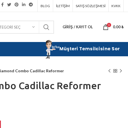
BLOG
İLETIŞIM
SATIŞ SÖZLEŞMESI
KVKK
0
GIRIŞ / KAYIT OL
0.00
₺
TEGORI SEÇ
iamond Combo Cadillac Reformer
bo Cadillac Reformer