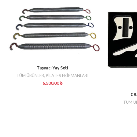
Taşıyıcı Yay Seti
TÜM ÜRÜNLER
,
PİLATES EKİPMANLARI
6,500.00
₺
GR
TÜM Ü