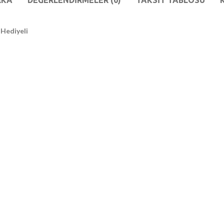
RKA
DEĞERLENDIRMELER (0)
TAKSIT TABLOSU
 Hediyeli