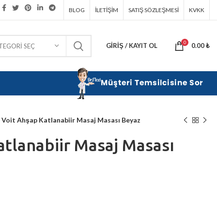
BLOG
İLETIŞIM
SATIŞ SÖZLEŞMESI
KVKK
0
GIRIŞ / KAYIT OL
0.00
₺
TEGORI SEÇ
Voit Ahşap Katlanabiir Masaj Masası Beyaz
atlanabiir Masaj Masası