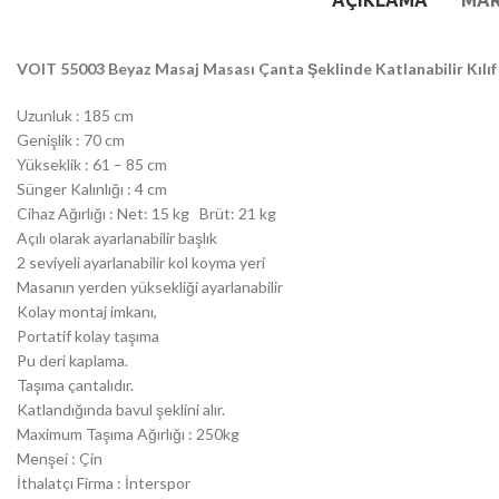
AÇIKLAMA
MA
VOIT 55003 Beyaz Masaj Masası Çanta Şeklinde Katlanabilir Kılıf
Uzunluk : 185 cm
Genişlik : 70 cm
Yükseklik : 61 – 85 cm
Sünger Kalınlığı : 4 cm
Cihaz Ağırlığı : Net: 15 kg Brüt: 21 kg
Açılı olarak ayarlanabilir başlık
2 seviyeli ayarlanabilir kol koyma yeri
Masanın yerden yüksekliği ayarlanabilir
Kolay montaj imkanı,
Portatif kolay taşıma
Pu deri kaplama.
Taşıma çantalıdır.
Katlandığında bavul şeklini alır.
Maximum Taşıma Ağırlığı : 250kg
Menşei : Çin
İthalatçı Firma : İnterspor