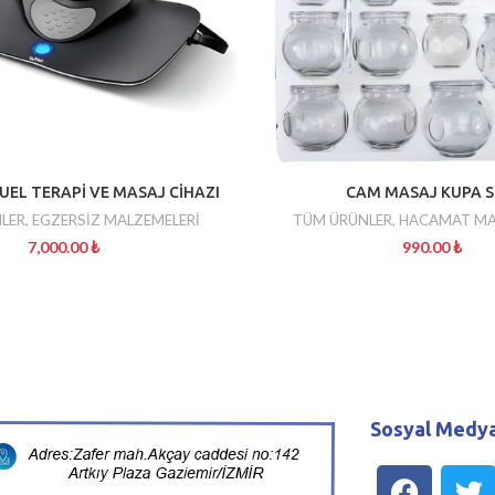
EL TERAPİ VE MASAJ CİHAZI
CAM MASAJ KUPA S
LER
,
EGZERSİZ MALZEMELERİ
TÜM ÜRÜNLER
,
HACAMAT MA
7,000.00
₺
990.00
₺
Sosyal Medya