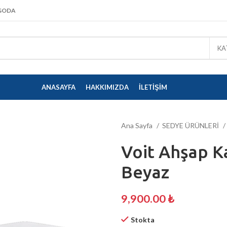
KARGO DETAYLARI İÇIN
TIKLAYINIZ
RGODA
KA
ANASAYFA
HAKKIMIZDA
İLETIŞIM
Ana Sayfa
SEDYE ÜRÜNLERİ
Voit Ahşap K
Beyaz
9,900.00
₺
Stokta