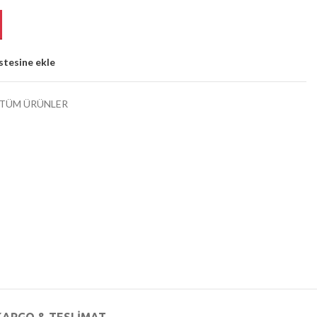
istesine ekle
TÜM ÜRÜNLER