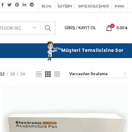
BLOG
İLETIŞIM
SATIŞ SÖZLEŞMESI
KVKK
0
GIRIŞ / KAYIT OL
0.00
₺
TEGORI SEÇ
12
18
24