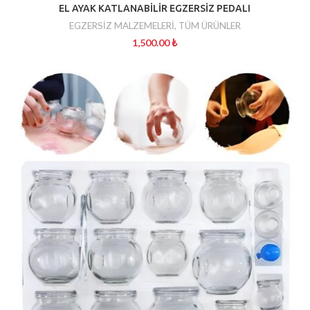
EL AYAK KATLANABİLİR EGZERSİZ PEDALI
EGZERSİZ MALZEMELERİ
,
TÜM ÜRÜNLER
1,500.00
₺