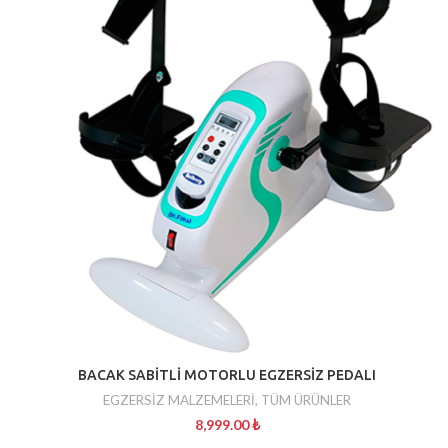
BACAK SABİTLİ MOTORLU EGZERSİZ PEDALI
EGZERSİZ MALZEMELERİ
,
TÜM ÜRÜNLER
8,999.00
₺