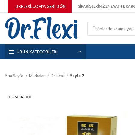
DRFLEXI.COM'A GERI DÖN
SİPARİŞLERİNİZ 24 SAATTE KA
ÜRÜN KATEGORILERI
Ana Sayfa
Markalar
Dr.Flexi
Sayfa 2
HEPSI SATILDI