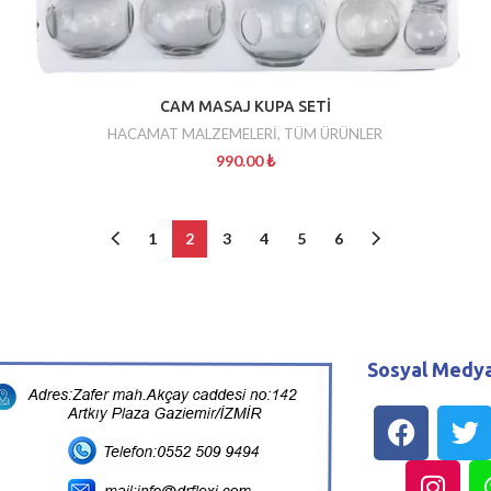
CAM MASAJ KUPA SETİ
HACAMAT MALZEMELERİ
,
TÜM ÜRÜNLER
990.00
₺
1
2
3
4
5
6
Sosyal Medya